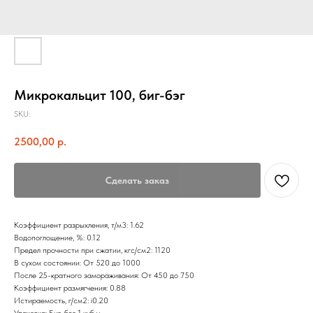
Микрокальцит 100, биг-бэг
SKU:
2500,00
р.
Сделать заказ
Коэффициент разрыхления, т/м3: 1.62
Водопоглощение, %: 0.12
Предел прочности при сжатии, кгс/см2: 1120
В сухом состоянии: От 520 до 1000
После 25-кратного замораживания: От 450 до 750
Коэффициент размягчения: 0.88
Истираемость, г/см2: i0.20
Упаковка: Биг-бэг 1 куб.м.